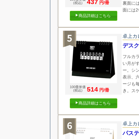
437
円/冊
裏面に
(税込)
面には
商品詳細はこちら
卓上カ
デス
フルカ
い月が
ー。シ
表示、
ージも
100冊単価
514
円/冊
き。ス
(税込)
商品詳細はこちら
卓上カ
パス