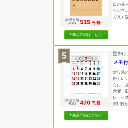
日の暮
シンプ
で長く
100冊単価
515
円/冊
(税込)
商品詳細はこちら
壁掛け
メモ付
建設系
掛カレ
らに、
六曜・
日・三
100冊単価
470
円/冊
実用性
(税込)
商品詳細はこちら