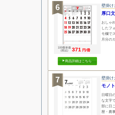
壁掛け
厚口
おしゃ
したフ
モ欄で
月分の
100冊単価
371
円/冊
(税込)
商品詳細はこちら
壁掛け
モノ
日曜日
な文字
部に日
暦・農