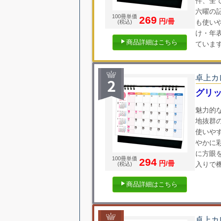
件、全
六曜の
100冊単価
269
円/冊
も使い
(税込)
け・年
商品詳細はこちら
ていま
卓上カ
グリ
魅力的
地抜群
使いや
やかに
に方眼
100冊単価
294
円/冊
入りで
(税込)
商品詳細はこちら
卓上カ