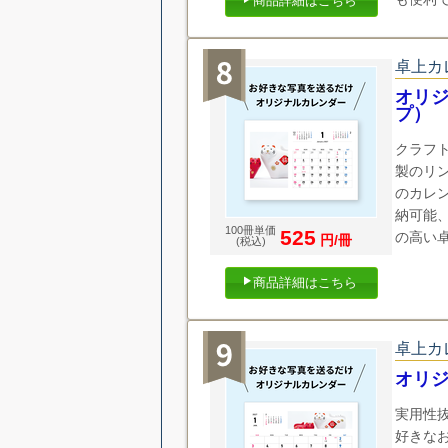
商品詳細はこちら
卓上カ
オリジ
プ）
クラフ
製のリ
のカレ
納可能
100冊単価
525
の高い
円/冊
(税込)
商品詳細はこちら
卓上カ
オリジ
実用性
好きな