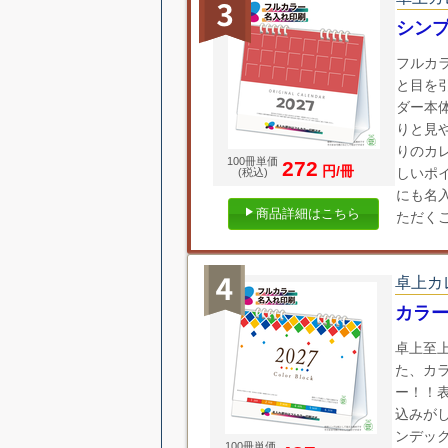
シンプ
フルカ
と目を
ダー本
りと見
りのカ
100冊単価
272
円/冊
しいポ
(税込)
にも名
商品詳細はこちら
ただく
卓上カ
カラー
卓上至
た、カ
ー！！
込みが
ンデッ
100冊単価