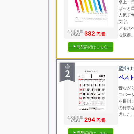
卓上・
ぱっと
人気デ
文字。
メモス
100冊単価
382
円/冊
も抜群
(税込)
商品詳細はこちら
壁掛け
ベスト
昔なが
ニバー
を目指
の行事
慮した
100冊単価
294
円/冊
(税込)
商品詳細はこちら