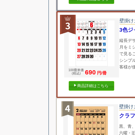
壁掛け
3色
縦長デ
月をミ
で見る
シンプ
客様が
100冊単価
690
円/冊
(税込)
商品詳細はこちら
壁掛け
クラ
黒、青
六曜・