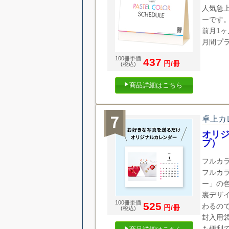
人気急
ーです
前月1
月間プ
100冊単価
437
円/冊
(税込)
商品詳細はこちら
卓上カ
オリジ
プ）
フルカ
フルカ
ー」の
裏デザ
100冊単価
525
わるの
円/冊
(税込)
封入用
も便利