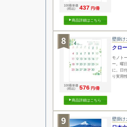
100冊単価
437
円/冊
(税込)
商品詳細はこちら
壁掛け
クロ
モノト
ー。曜
に。日
り実用
100冊単価
576
円/冊
(税込)
商品詳細はこちら
壁掛け