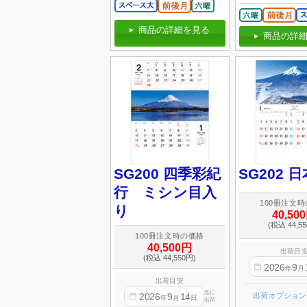
商品の詳細を見る
商品の詳細
SG200 四季彩紀
SG202 
行 ミシン目入
100冊注文
り
40,50
(税込 44,5
100冊注文時の価格
40,500円
出荷目
(税込 44,550円)
2026
9
年
月
出荷目安
迄に
出荷オプション
2026
9
14
年
月
日
出荷