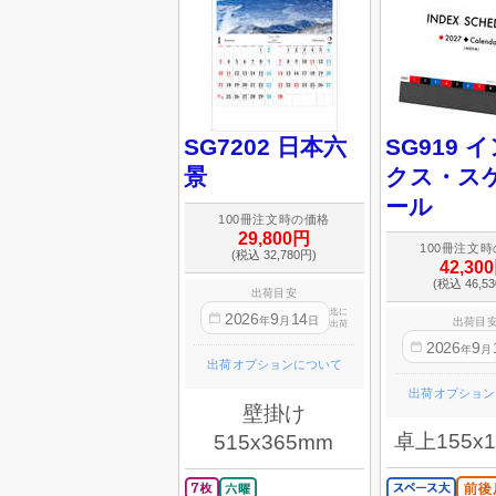
SG7202 日本六
SG919 
景
クス・ス
ール
100冊注文時の価格
29,800円
100冊注文
(税込 32,780円)
42,30
(税込 46,5
出荷目安
迄に
2026
9
14
年
月
日
出荷目
出荷
2026
9
年
月
出荷オプションについて
出荷オプション
壁掛け
卓上155x
515x365mm