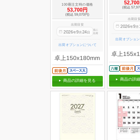
52,70
100冊注文時の価格
(税込 57,9
53,700円
(税込 59,070円)
出荷目
出荷目安
2026
9
年
月
迄に
2026
9
24
年
月
日
出荷
出荷オプション
出荷オプションについて
卓上155x
卓上150x180mm
商品の詳細
商品の詳細を見る