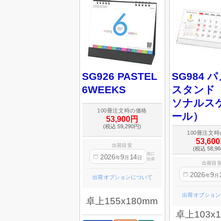
SG926 PASTEL
SG984 
6WEEKS
スタンド
ソナルス
100冊注文時の価格
ール）
53,900円
(税込 59,290円)
100冊注文
53,60
出荷目安
(税込 58,9
迄に
2026
9
14
年
月
日
出荷
出荷目
2026
9
年
月
出荷オプションについて
出荷オプション
卓上155x180mm
卓上103x