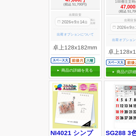
100冊注文
(税込 51,700円)
47,00
(税込 51,7
出荷目安
迄に
出荷目
2026
9
14
年
月
日
出荷
2026
9
年
月
出荷オプションについて
出荷オプション
卓上128x182mm
卓上128x
商品の詳細を見る
商品の詳細
NI4021 シンプ
SG288 