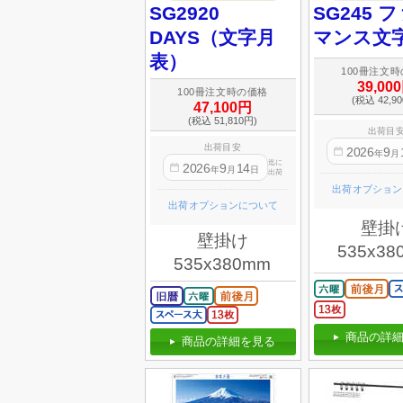
SG2920
SG245 
DAYS（文字月
マンス文
表）
100冊注文
39,00
100冊注文時の価格
(税込 42,9
47,100円
(税込 51,810円)
出荷目
出荷目安
2026
9
年
月
迄に
2026
9
14
年
月
日
出荷
出荷オプション
出荷オプションについて
壁掛
壁掛け
535x38
535x380mm
商品の詳細
商品の詳細を見る