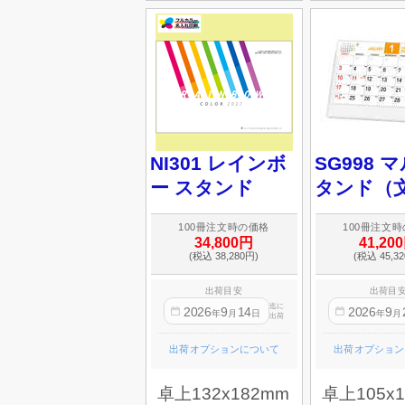
NI301 レインボ
SG998 
ー スタンド
タンド（
100冊注文時の価格
100冊注文
34,800円
41,20
(税込 38,280円)
(税込 45,3
出荷目安
出荷目
迄に
2026
9
14
2026
9
年
月
日
年
月
出荷
出荷オプションについて
出荷オプション
卓上132x182mm
卓上105x