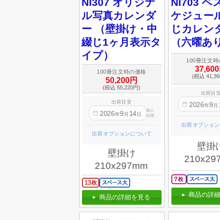
NI307 オリジナ
NI703 
ル写真カレンダ
ケジュール
ー （壁掛け・中
じカレン
綴じ1ヶ月表示タ
（六曜あ
イプ）
100冊注文
37,60
100冊注文時の価格
(税込 41,3
50,200円
(税込 55,220円)
出荷目
出荷目安
2026
9
年
月
迄に
2026
9
14
年
月
日
出荷
出荷オプション
出荷オプションについて
壁掛
壁掛け
210x29
210x297mm
商品の詳細
商品の詳細を見る