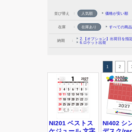
並び替え
人気順
価格が安い順
：
在庫
：
納期
：
1
2
NI201 ベストス
NI402 
ケジュール 文字
デスク/re