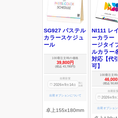
SG927 パステル
NI111 
カラースケジュ
ーカラー 
ール
ージタイ
ルカラー
対応【代
100冊注文時の価格
39,800円
可】
(税込 43,780円)
100冊注文
出荷目安
46,00
(税込 50,6
迄に
2026
9
14
年
月
日
出荷
出荷目
出荷オプションについて
2026
9
年
月
出荷オプション
卓上155x180mm