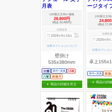
月表
ージタイ
100冊注文時の価格
100冊注文
26,800円
24,80
(税込 29,480円)
(税込 27,2
出荷目安
出荷目
迄に
2026
9
14
年
月
日
出荷
2026
9
年
月
出荷オプションについて
出荷オプション
壁掛け
卓上155x
535x380mm
商品の詳細
商品の詳細を見る