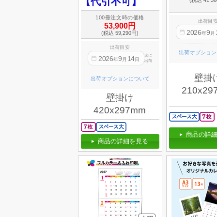
【代引不可】
(税込 41,3
100冊注文時の価格
出荷目
53,900円
2026
9
(税込 59,290円)
年
月
出荷目安
出荷オプション
迄に
2026
9
14
年
月
日
出荷
壁掛
出荷オプションについて
210x29
壁掛け
420x297mm
商品の詳細
商品の詳細を見る