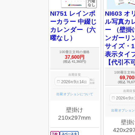
NI751 レインボ
NI603 
ーカラー 中綴じ
ル写真カ
カレンダー（六
ー （壁掛
曜なし）
ンガーリン
サイズ・
100冊注文時の価格
表示タイ
37,600円
【代引不
(税込 41,360円)
100冊注文
出荷目安
69,70
迄に
2026
9
14
(税込 76,6
年
月
日
出荷
出荷目
出荷オプションについて
2026
9
年
月
壁掛け
出荷オプション
210x297mm
壁掛
420x29