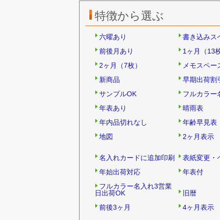
特徴から選ぶ
六曜あり
書き込みス
前後月あり
1ヶ月（13
2ヶ月（7枚）
メモスペー
新商品
早期出荷割
サンプルOK
フルカラー
年表あり
晴雨表
年内品切れなし
年齢早見表
地図
2ヶ月表示
名入れカードに追加印刷
表紙変更・
年始出荷対応
年表付
フルカラー名入れ3営業
日出荷OK
旧暦
前後3ヶ月
4ヶ月表示