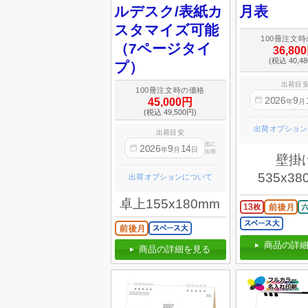
ルデスク/表紙カ
月表
スタマイズ可能
100冊注文
（7ページタイ
36,80
(税込 40,4
プ）
出荷目
100冊注文時の価格
2026
9
45,000円
年
月
(税込 49,500円)
出荷オプション
出荷目安
迄に
2026
9
14
年
月
日
出荷
壁掛
535x38
出荷オプションについて
卓上155x180mm
商品の詳細
商品の詳細を見る