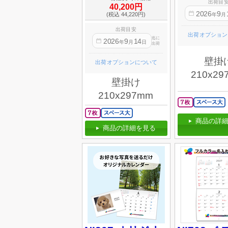
出荷目
40,200円
2026
9
(税込 44,220円)
年
月
出荷目安
出荷オプション
迄に
2026
9
14
年
月
日
出荷
壁掛
出荷オプションについて
210x29
壁掛け
210x297mm
商品の詳細
商品の詳細を見る