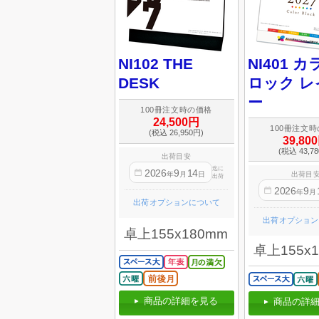
NI102 THE
NI401 
DESK
ロック 
ー
100冊注文時の価格
24,500円
100冊注文
(税込 26,950円)
39,80
(税込 43,7
出荷目安
迄に
2026
9
14
出荷目
年
月
日
出荷
2026
9
年
月
出荷オプションについて
出荷オプション
卓上155x180mm
卓上155x
商品の詳細を見る
商品の詳細