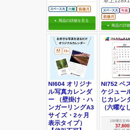
卓上128x
商品の詳細を見る
商品の詳細
NI604 オリジナ
NI752 
ル写真カレンダ
ケジュール
ー （壁掛け・ハ
じカレン
ンガーリングA3
（六曜な
サイズ・2ヶ月
100冊注文
表示タイプ）
37,60