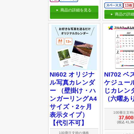
商品の詳細を見る
商品の詳細
NI602 オリジナ
NI702 
ル写真カレンダ
ケジュール
ー （壁掛け・ハ
じカレン
ンガーリングA4
（六曜あ
サイズ・2ヶ月
100冊注文
表示タイプ）
37,60
【代引不可】
(税込 41,3
100冊注文時の価格