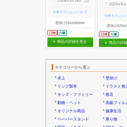
2026
9
24
年
月
日
出荷
2026
9
年
月
出荷オプションについて
出荷オプション
壁掛け530x380mm
壁掛け420x2
商品の詳細を見る
商品の詳細
カテゴリーから選ぶ
卓上
壁掛け
リング製本
イラスト無
キッズ・ファミリー
格言
動物・ペット
高級フィル
オリジナル商品
健康生活
ペーパースタンド
乗り物