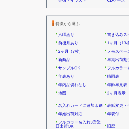
芸術・イラスト
CDケース
特徴から選ぶ
六曜あり
書き込みス
前後月あり
1ヶ月（13
2ヶ月（7枚）
メモスペー
新商品
早期出荷割
サンプルOK
フルカラー
年表あり
晴雨表
年内品切れなし
年齢早見表
地図
2ヶ月表示
名入れカードに追加印刷
表紙変更・
年始出荷対応
年表付
フルカラー名入れ3営業
日出荷OK
旧暦