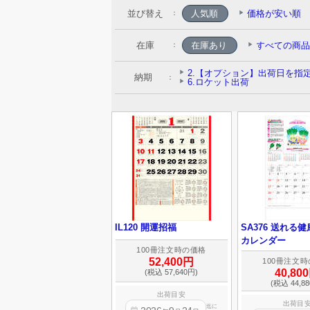
並び替え
人気順
価格が安い順
：
在庫
：
納期
：
IL120 開運招福
SA376 送れる
カレンダー
100冊注文時の価格
52,400円
100冊注文
40,80
(税込 57,640円)
(税込 44,8
出荷目安
出荷目
迄に