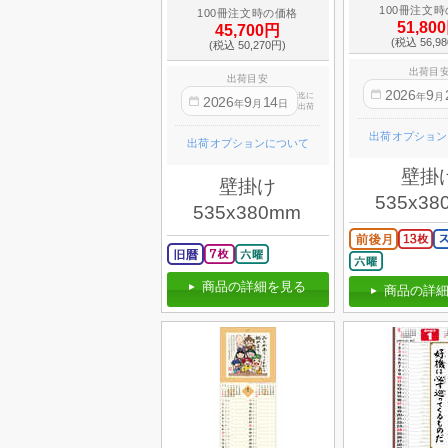
100冊注文
100冊注文時の価格
51,80
45,700円
(税込 56,9
(税込 50,270円)
出荷目
出荷目安
2026
9
迄に
年
月
2026
9
14
年
月
日
出荷
出荷オプション
出荷オプションについて
壁掛
壁掛け
535x38
535x380mm
商品の詳細を見る
商品の詳細