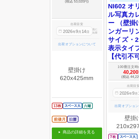
(税込 53,020円)
NI602 
ル写真カ
ー （壁掛
出荷目安
ンガーリン
迄に
2026
9
14
年
月
日
出荷
サイズ・
出荷オプションについて
表示タイ
【代引不
100冊注文
壁掛け
40,20
(税込 44,2
620x425mm
出荷目
2026
9
年
月
出荷オプション
壁掛
210x29
商品の詳細を見る