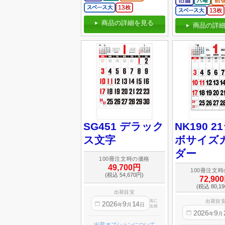
商品の詳細を見る
商品の詳細
SG451 デラック
NK190 
ス文字
ボサイズ
ダー
100冊注文時の価格
49,700円
100冊注文
(税込 54,670円)
72,90
(税込 80,1
出荷目安
迄に
出荷目
2026
9
14
年
月
日
出荷
2026
9
年
月
出荷オプションについて