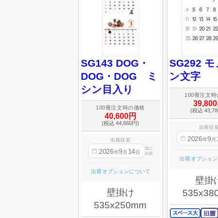
SG143 DOG・
SG292 
DOG・DOG ミ
ン文字
シン目入り
100冊注文
39,80
100冊注文時の価格
(税込 43,7
40,600円
(税込 44,660円)
出荷目
2026
9
年
月
出荷目安
迄に
2026
9
14
年
月
日
出荷
出荷オプション
出荷オプションについて
壁掛
壁掛け
535x38
535x250mm