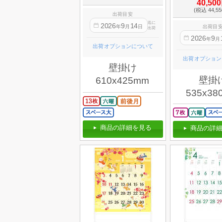
40,50
(税込 44,5
出荷目安
迄に
2026
9
14
年
月
日
出荷目
出荷
2026
9
年
月
出荷オプションについて
出荷オプション
壁掛け
壁掛
610x425mm
535x38
商品の詳細を見る
商品の詳細