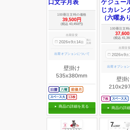
口文字月表
ケジュール
じカレン
100冊注文時の価格
（六曜あ
39,500円
(税込 43,450円)
100冊注文
37,60
出荷目安
(税込 41,3
迄に
2026
9
14
年
月
日
出荷
出荷目
出荷オプションについて
2026
9
年
月
出荷オプション
壁掛け
535x380mm
壁掛
210x29
商品の詳細を見る
商品の詳細