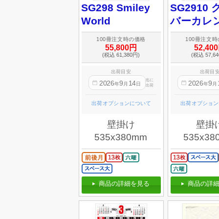
SG298 Smiley
SG2910
World
バーカレ
100冊注文時の価格
100冊注文
55,800円
52,40
(税込 61,380円)
(税込 57,6
出荷目安
出荷目
迄に
2026
9
14
2026
9
年
月
日
年
月
出荷
出荷オプションについて
出荷オプション
壁掛け
壁掛
535x380mm
535x38
商品の詳細を見る
商品の詳細