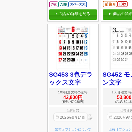
商品の詳細
商品の詳細を見る
SG453 3色デラ
SG452 
ックス文字
ン文字
100冊注文時の価格
100冊注文
42,800円
53,80
(税込 47,080円)
(税込 59,1
出荷目安
出荷目
迄に
2026
9
14
2026
9
年
月
日
年
月
出荷
出荷オプションについて
出荷オプション