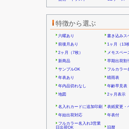
特徴から選ぶ
六曜あり
書き込みス
前後月あり
1ヶ月（13
2ヶ月（7枚）
メモスペー
新商品
早期出荷割
サンプルOK
フルカラー
年表あり
晴雨表
年内品切れなし
年齢早見表
地図
2ヶ月表示
名入れカードに追加印刷
表紙変更・
年始出荷対応
年表付
フルカラー名入れ3営業
日出荷OK
旧暦