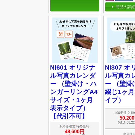
商品の詳細
NI601 オリジナ
NI307 
ル写真カレンダ
ル写真カ
ー （壁掛け・ハ
ー （壁掛
ンガーリングA4
綴じ1ヶ
サイズ・1ヶ月
イプ）
表示タイプ）
100冊注文
【代引不可】
50,20
(税込 55,2
100冊注文時の価格
48,600円
出荷目