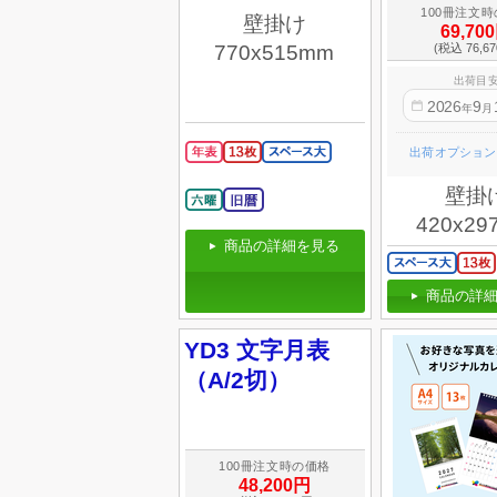
100冊注文
壁掛け
69,70
(税込 76,6
770x515mm
出荷目
2026
9
年
月
出荷オプション
壁掛
420x29
商品の詳細を見る
商品の詳細
YD3 文字月表
（A/2切）
100冊注文時の価格
48,200円