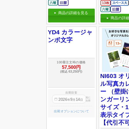
商品の詳細を見る
商品の詳細
YD4 カラージャ
ンボ文字
100冊注文時の価格
57,500円
(税込 63,250円)
NI603 
ル写真カ
ー （壁掛
出荷目安
ンガーリン
迄に
2026
9
14
年
月
日
出荷
サイズ・
出荷オプションについて
表示タイ
【代引不