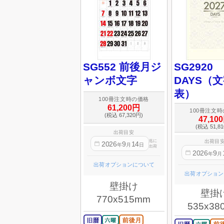
SG552 前後月ジ
SG2920
ャンボ文字
DAYS（
表）
100冊注文時の価格
61,200円
100冊注文
(税込 67,320円)
47,10
(税込 51,8
出荷目安
迄に
出荷目
2026
9
14
年
月
日
出荷
2026
9
年
月
出荷オプションについて
出荷オプション
壁掛け
壁掛
770x515mm
535x38