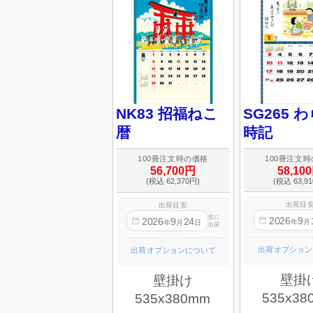
NK83 招福ねこ
SG265 
暦
時記
100冊注文
100冊注文時の価格
58,10
56,700円
(税込 63,9
(税込 62,370円)
出荷目
出荷目安
迄に
2026
9
2026
9
24
年
月
年
月
日
出荷
出荷オプション
出荷オプションについて
壁掛
壁掛け
535x38
535x380mm