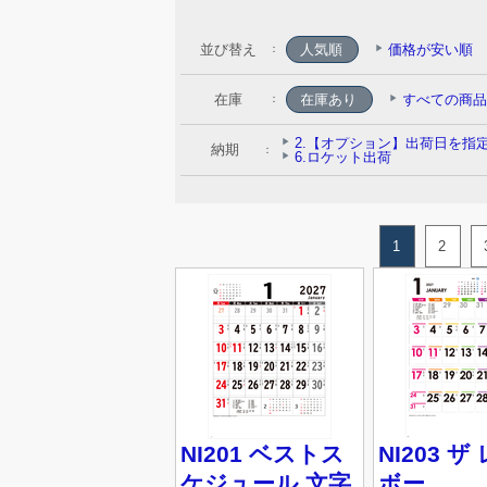
並び替え
人気順
価格が安い順
：
在庫
：
納期
：
1
2
NI201 ベストス
NI203 
ケジュール 文字
ボー