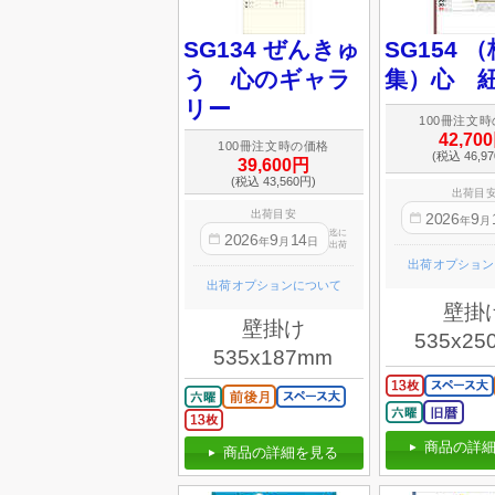
SG134 ぜんきゅ
SG154 
う 心のギャラ
集）心 
リー
100冊注文
42,70
100冊注文時の価格
(税込 46,9
39,600円
(税込 43,560円)
出荷目
出荷目安
2026
9
年
月
迄に
2026
9
14
年
月
日
出荷
出荷オプション
出荷オプションについて
壁掛
壁掛け
535x25
535x187mm
商品の詳細
商品の詳細を見る