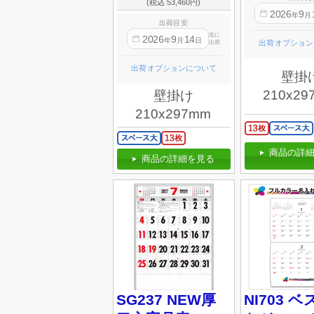
(税込 53,460円)
2026
9
年
月
出荷目安
迄に
2026
9
14
年
月
日
出荷オプション
出荷
出荷オプションについて
壁掛
210x29
壁掛け
210x297mm
商品の詳細
商品の詳細を見る
SG237 NEW厚
NI703 