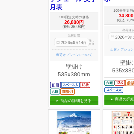
月表
100冊注文
34,80
100冊注文時の価格
(税込 38,2
26,800円
(税込 29,480円)
出荷目
出荷目安
2026
9
年
月
迄に
2026
9
14
年
月
日
出荷
出荷オプション
出荷オプションについて
壁掛
壁掛け
535x38
535x380mm
商品の詳細
商品の詳細を見る