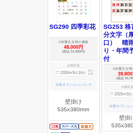
SG290 四季彩花
SG253 
分文字（
口） 晴
100冊注文時の価格
48,000円
り・年間
(税込 52,800円)
付
出荷目安
100冊注文
迄に
2026
9
14
年
月
日
39,80
出荷
(税込 43,7
出荷オプションについて
出荷目
2026
9
年
月
壁掛け
出荷オプション
535x380mm
壁掛
535x38