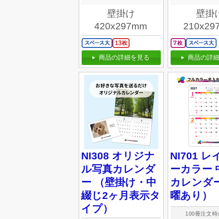
壁掛け
壁掛
420x297mm
210x29
商品の詳細を見る
商品の詳細
NI308 オリジナ
NI701 
ル写真カレンダ
ーカラー 
ー （壁掛け・中
カレンダ
綴じ2ヶ月表示タ
曜あり）
イプ）
100冊注文