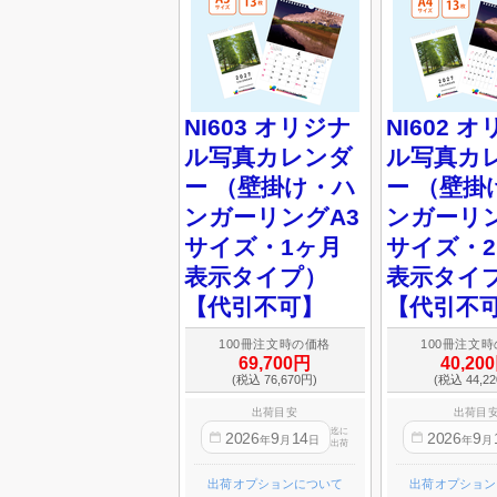
NI603 オリジナ
NI602 
ル写真カレンダ
ル写真カ
ー （壁掛け・ハ
ー （壁掛
ンガーリングA3
ンガーリン
サイズ・1ヶ月
サイズ・
表示タイプ）
表示タイ
【代引不可】
【代引不
100冊注文時の価格
100冊注文
69,700円
40,20
(税込 76,670円)
(税込 44,2
出荷目安
出荷目
迄に
2026
9
14
2026
9
年
月
日
年
月
出荷
出荷オプションについて
出荷オプション