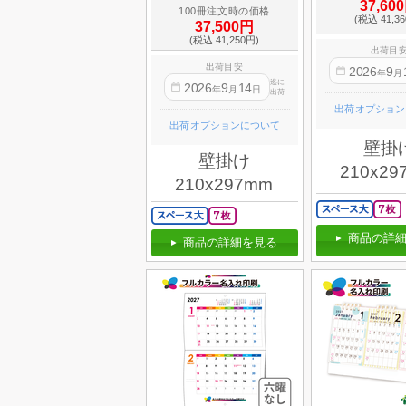
37,60
100冊注文時の価格
(税込 41,3
37,500円
(税込 41,250円)
出荷目
出荷目安
2026
9
年
月
迄に
2026
9
14
年
月
日
出荷
出荷オプション
出荷オプションについて
壁掛
壁掛け
210x29
210x297mm
商品の詳細
商品の詳細を見る