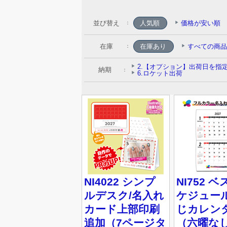
並び替え
人気順
価格が安い順
：
在庫
：
納期
：
NI4022 シンプ
NI752 
ルデスク/名入れ
ケジュール
カード上部印刷
じカレン
追加（7ページタ
（六曜な