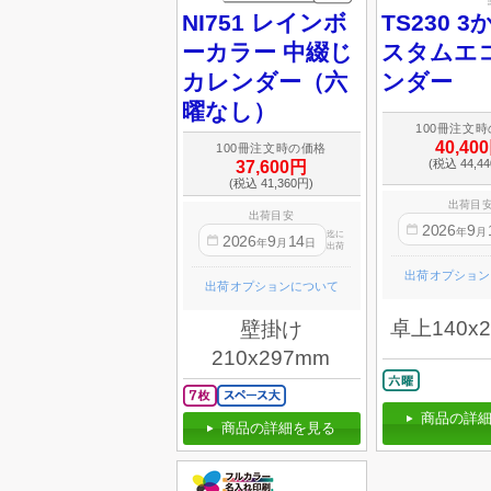
NI751 レインボ
TS230 
ーカラー 中綴じ
スタムエ
カレンダー（六
ンダー
曜なし）
100冊注文
40,40
100冊注文時の価格
(税込 44,4
37,600円
(税込 41,360円)
出荷目
出荷目安
2026
9
年
月
迄に
2026
9
14
年
月
日
出荷
出荷オプション
出荷オプションについて
卓上140x
壁掛け
210x297mm
商品の詳細
商品の詳細を見る