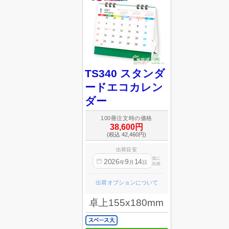
TS340 スタンダ
ードエコカレン
ダー
100冊注文時の価格
38,600円
(税込 42,460円)
出荷目安
迄に
2026
9
14
年
月
日
出荷
出荷オプションについて
卓上155x180mm