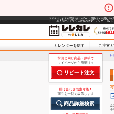
NI308 オリジナル写真カレンダー （壁掛け・中綴じ2ヶ月
カラー名入れ対応 | 2027年度版の激安カレンダーはレレ
カレンダーを探す
ご注文ガ
レ
前回と同じ商品・原稿で
マイページから簡単注文
リピート注文
写
掛け合わせ検索可能！
商品を一覧で表示します
商品詳細検索
合
小