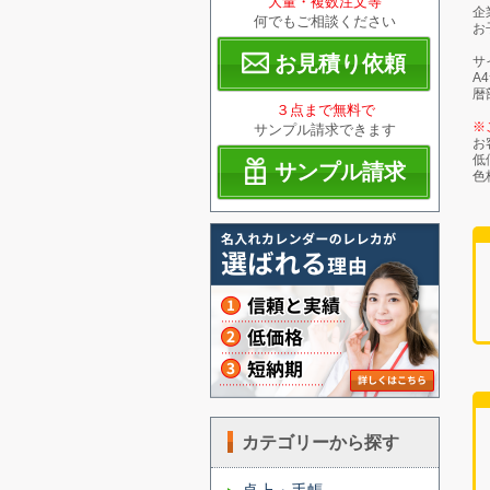
大量・複数注文等
企
何でもご相談ください
お
お見積り依頼
サ
A
暦
３点まで無料で
※
サンプル請求できます
お
低
サンプル請求
色
カテゴリーから探す