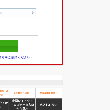
見積りをご依頼ください）
。
簡単！基
会社ロゴも印刷！
納期&価格重視！
方法
定型レイアウト
ウトか
＋ロゴデータ入稿
名入れしない
ぶ
から選ぶ