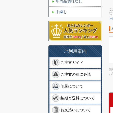
年内品切れなし
ご
中綴じ
詳
≫
ご利用案内
ご注文ガイド
無
お
ご注文の前に必読
印刷について
納期と送料について
お支払いについて