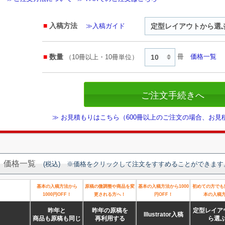
入稿方法
≫入稿ガイド
数量
冊
価格一覧
（10冊以上・10冊単位）
≫ お見積もりはこちら（600冊以上のご注文の場合、お
価格一覧
(税込) ※価格をクリックして注文をすすめることができます
基本の入稿方法から
原稿の微調整や商品を変
基本の入稿方法から1000
初めての方でも
1000円OFF！
更される方へ！
円OFF！
本の入稿
昨年と
昨年の原稿を
定型レイア
Illustrator入稿
商品も原稿も同じ
再利用する
ら選