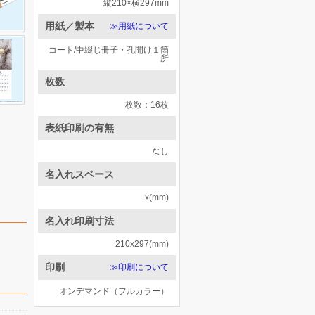
縦210×横297mm
用紙／製本
≫用紙について
コート/中綴じ冊子・孔開け１箇
所
枚数
枚数：16枚
表紙印刷の有無
なし
名入れスペース
x(mm)
名入れ印刷寸法
210x297(mm)
印刷
≫印刷について
オンデマンド（フルカラー）