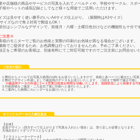
業や店舗様の商品やサービスの写真を入れてノベルティや、学校やサークル、スポ
子様やペットの成長記録としてなど様々な用途でご活用いただけます。
イズは見やすく使い勝手のいいA4サイズ仕上がり。（展開時はA3サイズ）
4サイズなので角２封筒で郵送もOK！
部分はシンプルなデザインで、前後月・六曜・土曜日色分けなどの機能性も十分で
ご注意※
客様のモニターでご覧のお色味と実際の印刷のお色味が異なる場合がございます。
価格でご提供するため、お色調整は行っておりませんため、予めご了承ください。
校正をご希望のお客様は、別途有料にてご対応可能ですのでご注文前にお問合せい
ご注文の流れ
1.弊社からメールでお写真入稿用のURLをお送りいたしますので、表紙と各ページに載せたい写
2.弊社でデザイン作成しまして確認用のデータをお送りいたします。（3回まで無料で修正可能）
※確認用データの作成に1〜３営業日程度お時間を頂戴いたします。混雑状況により前後する可
3.印刷原稿をご確定・ご入金完了後に印刷へと進行いたします。
4.ご案内した納期にカレンダーをお届けいたします。
オリジナルデータの入稿注意点
【全体】
全面デザイン（四方すべて仕上がりまで写真を入れたい場合）は、塗り足しが必要となります。
天地左右3ミリずつプラスとなります。
【イラストレーターデータ】
・お客様お使いのイラストレーターの保存バージョンで問題ございません。