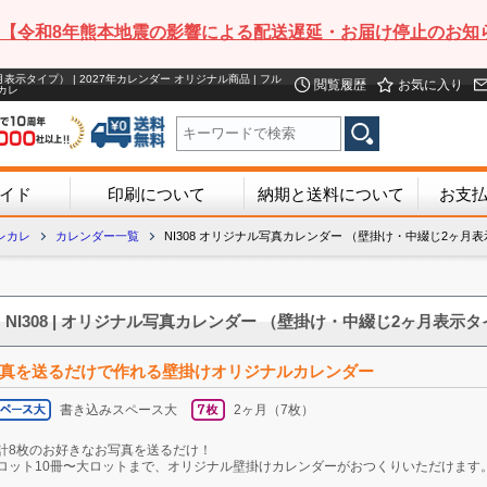
【令和8年熊本地震の影響による配送遅延・お届け停止のお知
表示タイプ） | 2027年カレンダー オリジナル商品 | フル
閲覧履歴
お気に入り
カレ
イド
印刷について
納期と送料について
お支
レカレ
カレンダー一覧
NI308 オリジナル写真カレンダー （壁掛け・中綴じ2ヶ月
NI308 | オリジナル写真カレンダー （壁掛け・中綴じ2ヶ月表示タイ
真を送るだけで作れる壁掛けオリジナルカレンダー
書き込みスペース大
2ヶ月（7枚）
計8枚のお好きなお写真を送るだけ！
ロット10冊〜大ロットまで、オリジナル壁掛けカレンダーがおつくりいただけます