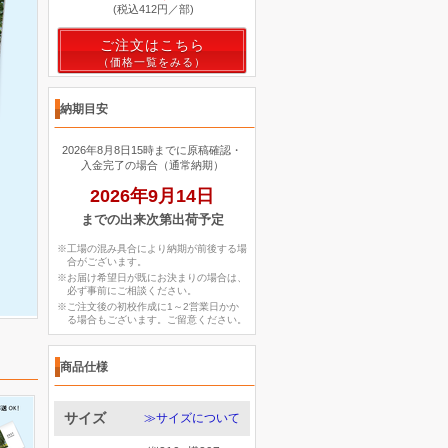
(税込412円／部)
ご注文はこちら
納期目安
2026年8月8日15時までに原稿確認・
入金完了の場合（通常納期）
2026年9月14日
までの出来次第出荷予定
※工場の混み具合により納期が前後する場
合がございます。
※お届け希望日が既にお決まりの場合は、
必ず事前にご相談ください。
※ご注文後の初校作成に1～2営業日かか
る場合もございます。ご留意ください。
商品仕様
サイズ
≫サイズについて