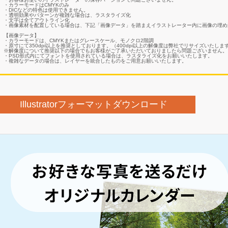
・カラーモードはCMYKのみ
・DICなどの特色は使用できません。
・透明効果やパターンが複雑な場合は、ラスタライズ化
・文字は全てアウトライン化
・画像素材を配置している場合は、下記「画像データ」を踏まえイラストレーター内に画像の埋め
【画像データ】
・カラーモードは、CMYKまたはグレースケール、モノクロ2階調
・原寸にて350dpi以上を推奨としております。（400dpi以上の解像度は弊社でリサイズいたし
※解像度について推奨以下の場合でもお客様がご了承いただいておりましたら問題ございません。
・PSD形式内にてフォントを使用されている場合は、ラスタライズ化をお願いいたします。
・複雑なデータの場合は、レイヤーを統合したものをご用意お願いいたします。
Illustratorフォーマットダウンロード