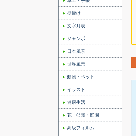
卓上・手帳
壁掛け
文字月表
ジャンボ
日本風景
世界風景
動物・ペット
イラスト
健康生活
花・盆栽・庭園
高級フィルム