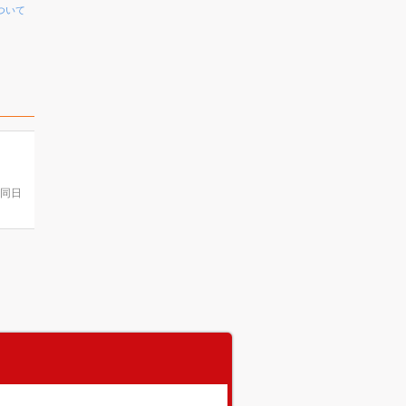
ついて
。
(同日