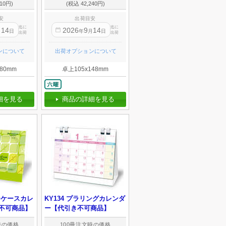
10円)
(税込 42,240円)
安
出荷目安
迄に
迄に
14
2026
9
14
月
日
年
月
日
出荷
出荷
ンについて
出荷オプションについて
80mm
卓上105x148mm
細を見る
商品の詳細を見る
パーケースカレ
KY134 プラリングカレンダ
不可商品】
ー【代引き不可商品】
時の価格
100冊注文時の価格