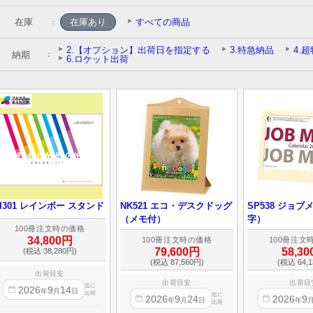
在庫
：
納期
：
I301 レインボー スタンド
NK521 エコ・デスクドッグ
SP538 ジョ
（メモ付）
字）
100冊注文時の価格
34,800円
100冊注文時の価格
100冊注文
79,600円
58,3
(税込 38,280円)
(税込 87,560円)
(税込 64,1
出荷目安
出荷目安
出荷目
迄に
2026
9
14
年
月
日
出荷
迄に
2026
9
24
2026
9
年
月
日
年
出荷