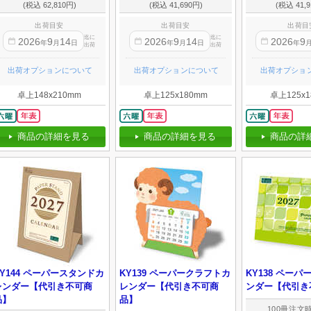
(税込 62,810円)
(税込 41,690円)
(税込 41,9
出荷目安
出荷目安
出荷目
迄に
迄に
2026
9
14
2026
9
14
2026
9
年
月
日
年
月
日
年
出荷
出荷
出荷オプションについて
出荷オプションについて
出荷オプショ
卓上148x210mm
卓上125x180mm
卓上125x1
商品の詳細を見る
商品の詳細を見る
商品の詳
KY144 ペーパースタンドカ
KY139 ペーパークラフトカ
KY138 ペー
レンダー【代引き不可商
レンダー【代引き不可商
ンダー【代引き
品】
品】
100冊注文