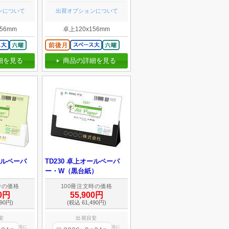
ンについて
出荷オプションについて
56mm
卓上120x156mm
細を見る
商品の詳細を見る
ールペーパ
TD230 卓上オールペーパ
）
ー・W（黒台紙）
時の価格
100冊注文時の価格
00円
55,900円
90円)
(税込 61,490円)
安
出荷目安
迄に
迄に