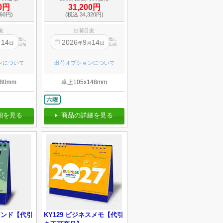
00円
31,200円
60円)
(税込 34,320円)
安
出荷目安
迄に
迄に
14
2026
9
14
月
日
年
月
日
出荷
出荷
ンについて
出荷オプションについて
80mm
卓上105x148mm
細を見る
商品の詳細を見る
スタンド【代引
KY129 ビジネスメモ【代引