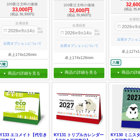
32,6
100冊注文時の価格
100冊注文時の価格
33,000円
(税込 35,8
32,600円
(税込 36,300円)
(税込 35,860円)
出荷目
出荷目安
出荷目安
2026
9
年
迄に
2026
9
14
迄に
年
月
日
2026
9
14
出荷
年
月
日
出荷
出荷オプショ
出荷オプションについて
出荷オプションについて
卓上127x1
卓上174x126mm
卓上174x126mm
商品の詳細を見る
商品の詳
商品の詳細を見る
KY133 エコメイト【代引き
KY131 トリプルカレンダー
KY130 ミニ