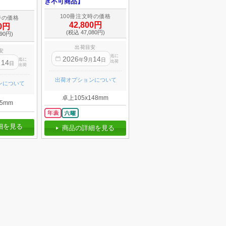
き不可商品】
100冊注文時の価格
時の価格
42,800円
00円
(税込 47,080円)
90円)
出荷目安
安
迄に
2026
9
14
迄に
年
月
日
14
出荷
月
日
出荷
出荷オプションについて
ンについて
卓上105x148mm
5mm
細を見る
商品の詳細を見る