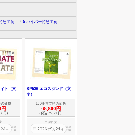
ブメイト（文
SP536 エコスタンド（文
字）
時の価格
100冊注文時の価格
00円
68,800円
30円)
(税込 75,680円)
安
出荷目安
迄に
迄に
24
2026
9
24
月
日
年
月
日
出荷
出荷