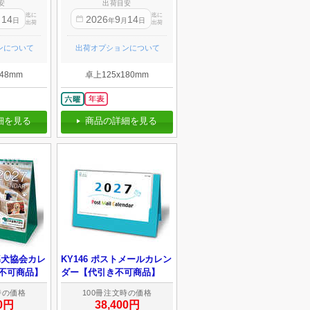
安
出荷目安
迄に
迄に
14
2026
9
14
月
日
年
月
日
出荷
出荷
ンについて
出荷オプションについて
48mm
卓上125x180mm
細を見る
商品の詳細を見る
盲導犬協会カレ
KY146 ポストメールカレン
不可商品】
ダー【代引き不可商品】
時の価格
100冊注文時の価格
00円
38,400円