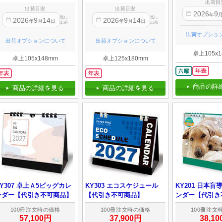
出荷目
出荷目安
出荷目安
2026
9
年
迄に
迄に
2026
9
14
2026
9
14
年
月
日
年
月
日
出荷
出荷
出荷オプショ
出荷オプションについて
出荷オプションについて
卓上105x1
卓上105x148mm
卓上125x180mm
商品の詳
商品の詳細を見る
商品の詳細を見る
KY307 卓上Ａ5ビッグカレ
KY303 エコスケジュール
KY201 日本
ンダー【代引き不可商品】
【代引き不可商品】
ンダー【代引き
100冊注文時の価格
100冊注文時の価格
100冊注文
57,100円
37,900円
38,1