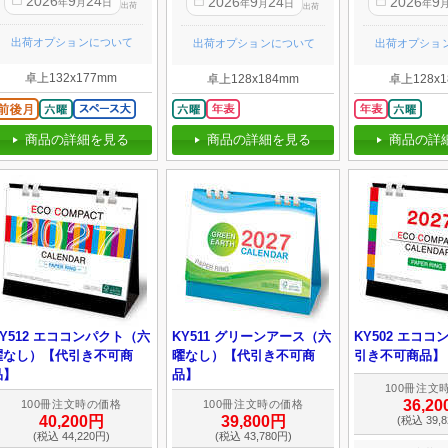
2026
9
24
2026
9
24
2026
9
年
月
日
年
月
日
年
出荷
出荷
出荷オプションについて
出荷オプションについて
出荷オプショ
卓上132x177mm
卓上128x184mm
卓上128x1
商品の詳細を見る
商品の詳
商品の詳細を見る
KY512 エココンパクト（六
KY511 グリーンアース（六
KY502 エコ
曜なし）【代引き不可商
曜なし）【代引き不可商
引き不可商品】
品】
品】
100冊注文
36,2
100冊注文時の価格
100冊注文時の価格
40,200円
39,800円
(税込 39,8
(税込 44,220円)
(税込 43,780円)