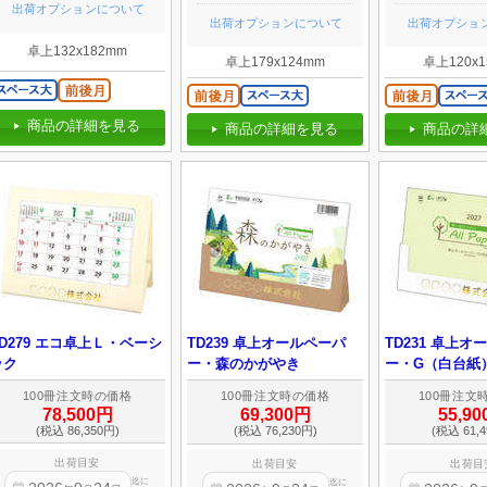
出荷オプションについて
出荷オプションについて
出荷オプショ
卓上132x182mm
卓上179x124mm
卓上120x1
商品の詳細を見る
商品の詳細を見る
商品の詳
TD279 エコ卓上Ｌ・ベーシ
TD239 卓上オールペーパ
TD231 卓上オ
ック
ー・森のかがやき
ー・G（白台紙
100冊注文時の価格
100冊注文時の価格
100冊注文
78,500円
69,300円
55,9
(税込 86,350円)
(税込 76,230円)
(税込 61,4
出荷目安
出荷目安
出荷目
迄に
迄に