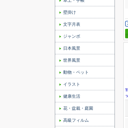
卓上・手帳
壁掛け
文字月表
ジャンボ
日本風景
世界風景
動物・ペット
イラスト
健康生活
花・盆栽・庭園
高級フィルム