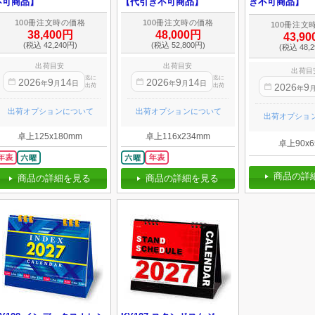
不可商品】
【代引き不可商品】
き不可商品】
100冊注文時の価格
100冊注文時の価格
100冊注文
38,400円
48,000円
43,9
(税込 42,240円)
(税込 52,800円)
(税込 48,2
出荷目安
出荷目安
出荷目
迄に
迄に
2026
9
14
2026
9
14
年
月
日
年
月
日
2026
9
出荷
出荷
年
出荷オプションについて
出荷オプションについて
出荷オプショ
卓上125x180mm
卓上116x234mm
卓上90x6
商品の詳
商品の詳細を見る
商品の詳細を見る