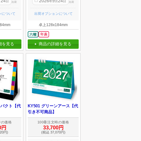
24
2026
9
24
月
日
年
月
日
出荷
出荷
ンについて
出荷オプションについて
84mm
卓上128x184mm
細を見る
商品の詳細を見る
コンパクト【代
KY501 グリーンアース【代
引き不可商品】
時の価格
100冊注文時の価格
00円
33,700円
20円)
(税込 37,070円)