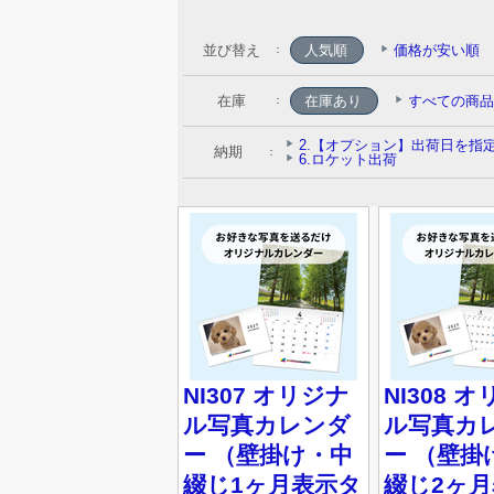
並び替え
人気順
価格が安い順
：
在庫
：
納期
：
NI307 オリジナ
NI308 
ル写真カレンダ
ル写真カ
ー （壁掛け・中
ー （壁掛
綴じ1ヶ月表示タ
綴じ2ヶ