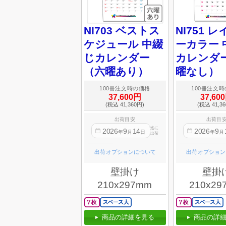
NI703 ベストス
NI751 
ケジュール 中綴
ーカラー 
じカレンダー
カレンダ
（六曜あり）
曜なし）
100冊注文時の価格
100冊注文
37,600円
37,60
(税込 41,360円)
(税込 41,3
出荷目安
出荷目
迄に
2026
9
14
2026
9
年
月
日
年
月
出荷
出荷オプションについて
出荷オプション
壁掛け
壁掛
210x297mm
210x29
商品の詳細を見る
商品の詳細