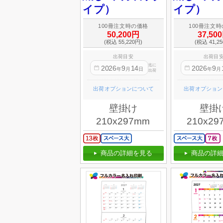
イプ）
イプ）
100冊注文時の価格
100冊注文
50,200円
37,50
(税込 55,220円)
(税込 41,2
出荷目安
出荷目
迄に
2026
9
14
2026
9
年
月
日
年
月
出荷
出荷オプションについて
出荷オプション
壁掛け
壁掛
210x297mm
210x29
商品の詳細を見る
商品の詳細