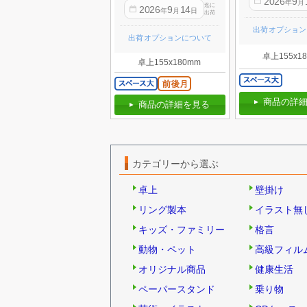
2026
9
年
月
迄に
2026
9
14
年
月
日
出荷
出荷オプション
出荷オプションについて
卓上155x1
卓上155x180mm
商品の詳細
商品の詳細を見る
カテゴリーから選ぶ
卓上
壁掛け
リング製本
イラスト無
キッズ・ファミリー
格言
動物・ペット
高級フィル
オリジナル商品
健康生活
ペーパースタンド
乗り物