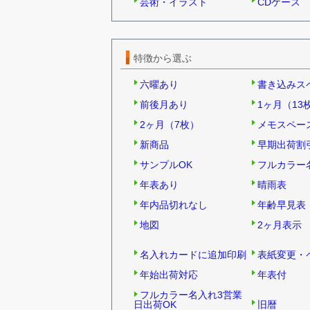
芸術・イラスト
CDケース
特徴から選ぶ
六曜あり
書き込みス
前後月あり
1ヶ月（13
2ヶ月（7枚）
メモスペー
新商品
早期出荷割
サンプルOK
フルカラー
年表あり
晴雨表
年内品切れなし
年齢早見表
地図
2ヶ月表示
名入れカードに追加印刷
表紙変更・
年始出荷対応
年表付
フルカラー名入れ3営業
日出荷OK
旧暦