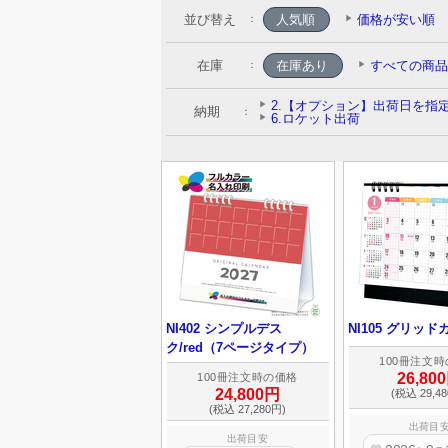
並び替え
人気順
価格が安い順
：
在庫
：
納期
：
NI402 シンプルデス
NI105 グリッ
ク/red（7ページタイプ）
100冊注文
26,80
100冊注文時の価格
24,800円
(税込 29,4
(税込 27,280円)
出荷目
出荷目安