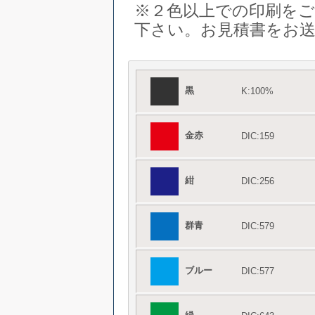
※２色以上での印刷を
下さい。お見積書をお
黒
K:100%
金赤
DIC:159
紺
DIC:256
群青
DIC:579
ブルー
DIC:577