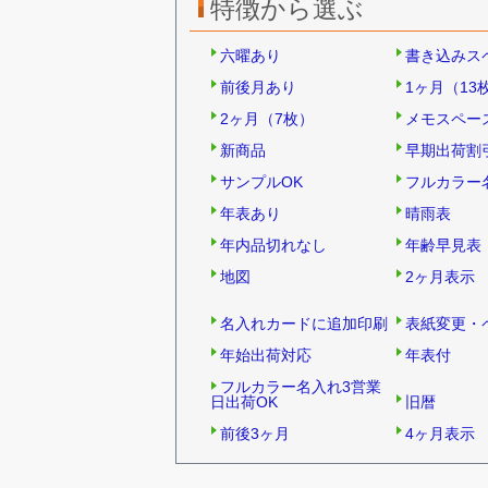
特徴から選ぶ
六曜あり
書き込みス
前後月あり
1ヶ月（13
2ヶ月（7枚）
メモスペー
新商品
早期出荷割
サンプルOK
フルカラー
年表あり
晴雨表
年内品切れなし
年齢早見表
地図
2ヶ月表示
名入れカードに追加印刷
表紙変更・
年始出荷対応
年表付
フルカラー名入れ3営業
日出荷OK
旧暦
前後3ヶ月
4ヶ月表示