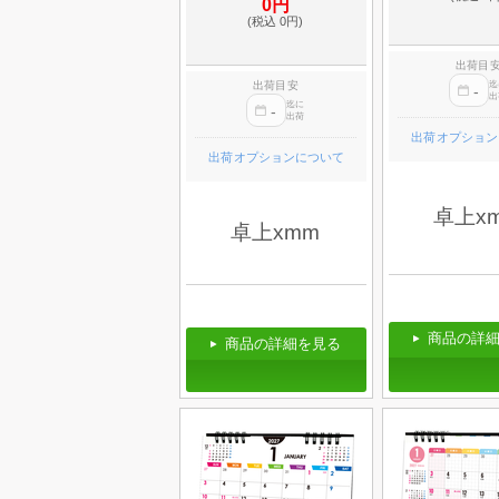
0円
(税込 0円)
出荷目
出荷目安
迄
-
出
迄に
-
出荷
出荷オプション
出荷オプションについて
卓上x
卓上xmm
商品の詳細
商品の詳細を見る