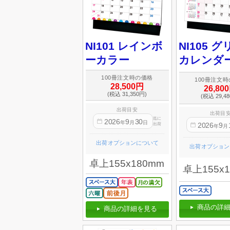
NI101 レインボ
NI105 
ーカラー
カレンダ
100冊注文時の価格
100冊注文
28,500円
26,80
(税込 31,350円)
(税込 29,4
出荷目安
出荷目
迄に
2026
9
30
年
月
日
2026
9
出荷
年
月
出荷オプションについて
出荷オプション
卓上155x180mm
卓上155x
商品の詳細
商品の詳細を見る