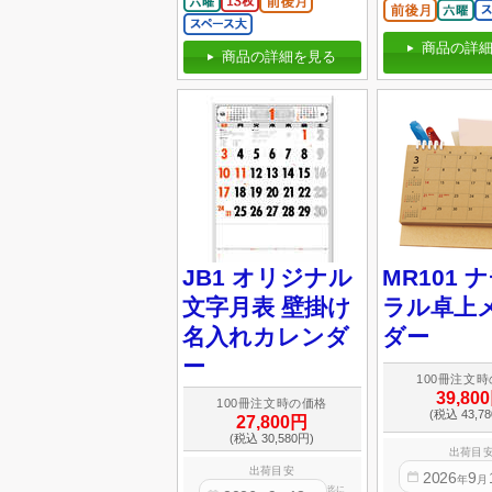
商品の詳細
商品の詳細を見る
JB1 オリジナル
MR101 
文字月表 壁掛け
ラル卓上
名入れカレンダ
ダー
ー
100冊注文
39,80
100冊注文時の価格
(税込 43,7
27,800円
(税込 30,580円)
出荷目
出荷目安
2026
9
年
月
迄に