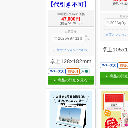
【代引き不可】
(税込 45,3
100冊注文時の価格
出荷目
47,000円
2026
9
(税込 51,700円)
年
月
出荷目安
出荷オプション
迄に
2026
9
11
年
月
日
出荷
卓上105x
出荷オプションについて
卓上128x182mm
商品の詳細
商品の詳細を見る