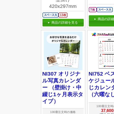
420x297mm
商品の詳細
商品の詳細を見る
NI307 オリジナ
NI752 
ル写真カレンダ
ケジュール
ー （壁掛け・中
じカレン
綴じ1ヶ月表示タ
（六曜な
イプ）
100冊注文
37,60
100冊注文時の価格