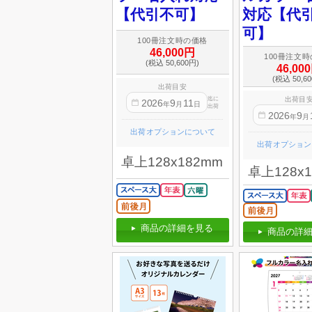
【代引不可】
対応【代
可】
100冊注文時の価格
46,000円
100冊注文
(税込 50,600円)
46,00
(税込 50,6
出荷目安
迄に
出荷目
2026
9
11
年
月
日
出荷
2026
9
年
月
出荷オプションについて
出荷オプション
卓上128x182mm
卓上128x
商品の詳細を見る
商品の詳細