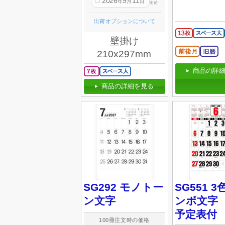
2026
9
11
年
月
日
出荷
出荷オプションについて
壁掛け
210x297mm
商品の詳細
商品の詳細を見る
SG292 モノトー
SG551 
ン文字
ンボ文字
予定表付
100冊注文時の価格