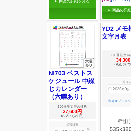
商品の詳細を見る
商品の詳細
YD2 メ
文字月表
100冊注文
34,30
(税込 37,7
NI703 ベストス
ケジュール 中綴
出荷目
じカレンダー
2026
9
年
月
（六曜あり）
出荷オプション
100冊注文時の価格
37,600円
(税込 41,360円)
壁掛
出荷目安
535x38
迄に