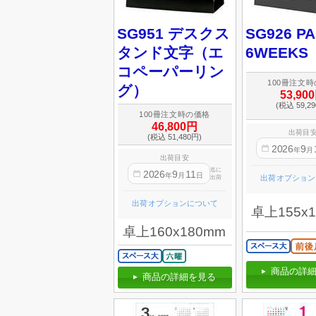
SG951 デスクス
SG926 P
タンド文字（エ
6WEEKS
コペーパーリン
100冊注文
グ）
53,90
(税込 59,2
100冊注文時の価格
46,800円
出荷目
(税込 51,480円)
2026
9
年
月
出荷目安
迄に
2026
9
11
年
月
日
出荷オプション
出荷
出荷オプションについて
卓上155x
卓上160x180mm
商品の詳細
商品の詳細を見る