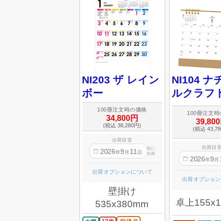
NI203 ザ レイン
NI104 
ボー
ルクラフ
100冊注文時の価格
100冊注文
34,800円
39,80
(税込 38,280円)
(税込 43,7
出荷目安
出荷目
迄に
2026
9
11
年
月
日
出荷
2026
9
年
月
出荷オプションについて
出荷オプション
壁掛け
卓上155x
535x380mm