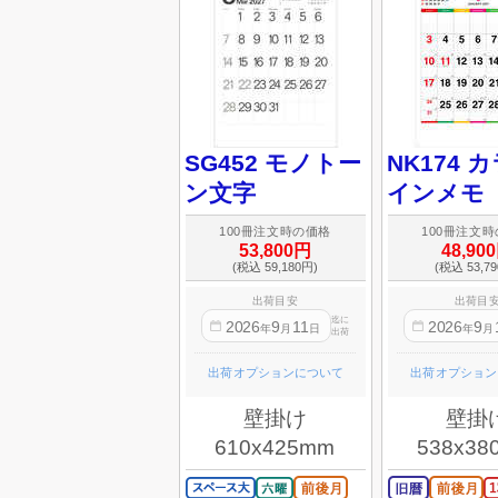
SG452 モノトー
NK174 
ン文字
インメモ
100冊注文時の価格
100冊注文
53,800円
48,90
(税込 59,180円)
(税込 53,7
出荷目安
出荷目
迄に
2026
9
11
2026
9
年
月
日
年
月
出荷
出荷オプションについて
出荷オプション
壁掛け
壁掛
610x425mm
538x38