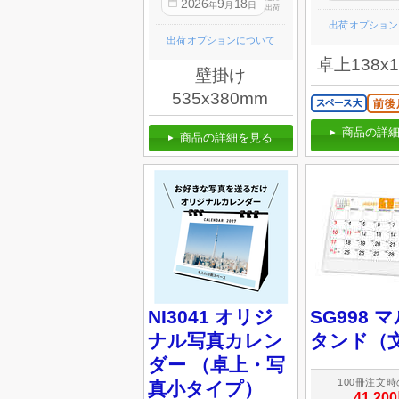
2026
9
18
年
月
日
出荷
出荷オプション
出荷オプションについて
卓上138x
壁掛け
535x380mm
商品の詳細
商品の詳細を見る
NI3041 オリジ
SG998 
ナル写真カレン
タンド（
ダー （卓上・写
100冊注文
真小タイプ）
41,20