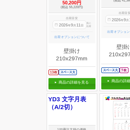
(税込 41,3
50,200円
(税込 55,220円)
出荷目
出荷目安
2026
9
年
月
迄に
2026
9
11
年
月
日
出荷
出荷オプション
出荷オプションについて
壁掛
壁掛け
210x29
210x297mm
商品の詳細
商品の詳細を見る
YD3 文字月表
（A/2切）
100冊注文時の価格