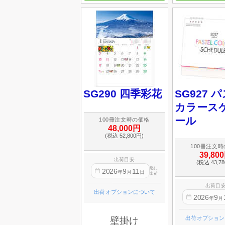
SG290 四季彩花
SG927 
カラース
ール
100冊注文時の価格
48,000円
(税込 52,800円)
100冊注文
39,80
出荷目安
(税込 43,7
迄に
2026
9
11
年
月
日
出荷
出荷目
出荷オプションについて
2026
9
年
月
出荷オプション
壁掛け