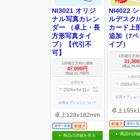
NI3021 オリジ
NI4022 
ナル写真カレン
ルデスク/
ダー （卓上・長
カード上
方形写真タイ
追加（7
プ）【代引不
イプ）
可】
100冊注文
31,30
100冊注文時の価格
(税込 34,4
47,000円
(税込 51,700円)
出荷目
出荷目安
2026
9
年
月
迄に
2026
9
11
年
月
日
出荷
出荷オプション
出荷オプションについて
卓上155x
卓上128x182mm
商品の詳細
商品の詳細を見る