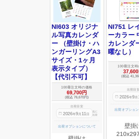
NI603 オリジナ
NI751 
ル写真カレンダ
ーカラー 
ー （壁掛け・ハ
カレンダ
ンガーリングA3
曜なし）
サイズ・1ヶ月
100冊注文
表示タイプ）
37,60
【代引不可】
(税込 41,3
100冊注文時の価格
出荷目
69,700円
2026
9
(税込 76,670円)
年
月
出荷目安
出荷オプション
迄に
2026
9
11
年
月
日
出荷
壁掛
出荷オプションについて
210x29
壁掛け