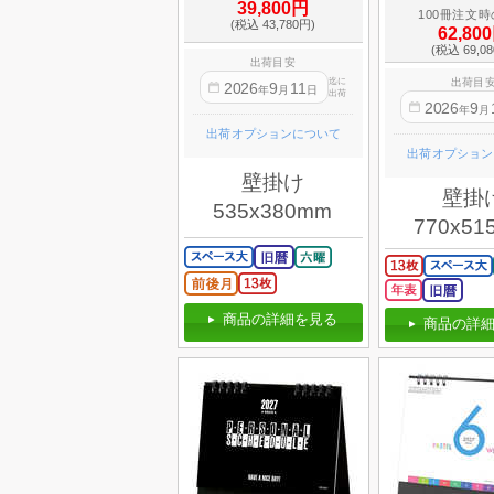
39,800円
100冊注文
(税込 43,780円)
62,80
(税込 69,0
出荷目安
迄に
出荷目
2026
9
11
年
月
日
出荷
2026
9
年
月
出荷オプションについて
出荷オプション
壁掛け
壁掛
535x380mm
770x51
商品の詳細を見る
商品の詳細