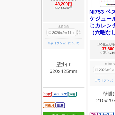
48,200円
(税込 53,020円)
NI753 
ケジュール
じカレン
出荷目安
（六曜な
迄に
2026
9
11
年
月
日
出荷
出荷オプションについて
100冊注文
37,60
(税込 41,3
壁掛け
出荷目
2026
9
620x425mm
年
月
出荷オプション
壁掛
210x29