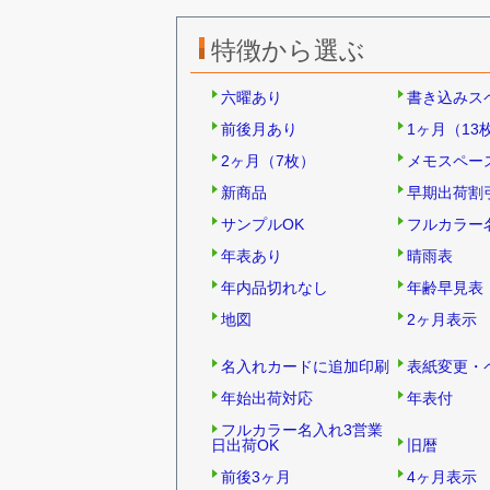
特徴から選ぶ
六曜あり
書き込みス
前後月あり
1ヶ月（13
2ヶ月（7枚）
メモスペー
新商品
早期出荷割
サンプルOK
フルカラー
年表あり
晴雨表
年内品切れなし
年齢早見表
地図
2ヶ月表示
名入れカードに追加印刷
表紙変更・
年始出荷対応
年表付
フルカラー名入れ3営業
日出荷OK
旧暦
前後3ヶ月
4ヶ月表示