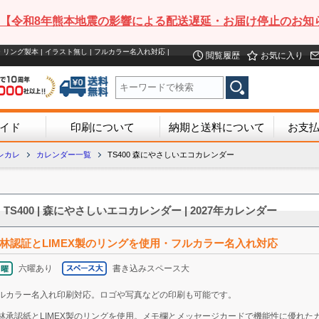
【令和8年熊本地震の影響による配送遅延・お届け停止のお知
 リング製本 | イラスト無し | フルカラー名入れ対応 |
閲覧履歴
お気に入り
イド
印刷について
納期と送料について
お支
レカレ
カレンダー一覧
TS400 森にやさしいエコカレンダー
TS400 | 森にやさしいエコカレンダー | 2027年カレンダー
林認証とLIMEX製のリングを使用・フルカラー名入れ対応
六曜あり
書き込みスペース大
ルカラー名入れ印刷対応。ロゴや写真などの印刷も可能です。
林承認紙とLIMEX製のリングを使用。メモ欄とメッセージカードで機能性に優れた