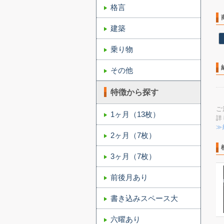
格言
建築
乗り物
その他
特徴から探す
ご
1ヶ月（13枚）
詳
≫
2ヶ月（7枚）
3ヶ月（7枚）
前後月あり
書き込みスペース大
六曜あり