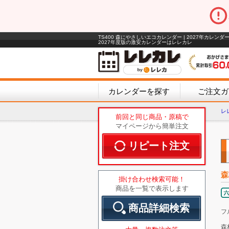
TS400 森にやさしいエコカレンダー | 2027年カレンダー
2027年度版の激安カレンダーはレレカレ
カレンダーを探す
ご注文ガ
レ
前回と同じ商品・原稿で
マイページから簡単注文
リピート注文
森
掛け合わせ検索可能！
商品を一覧で表示します
商品詳細検索
フ
森