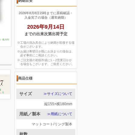
納期目安
2026年8月8日15時までに原稿確認・
入金完了の場合（通常納期）
2026年9月14日
までの出来次第出荷予定
※工場の混み具合により納期が前後する場
合がございます。
※お届け希望日が既にお決まりの場合は、
必ず事前にご相談ください。
※ご注文後の初校作成に1～2営業日かか
る場合もございます。ご留意ください。
商品仕様
サイズ
≫サイズについて
縦155×横180mm
用紙／製本
≫用紙について
マットコート/リング製本
枚数