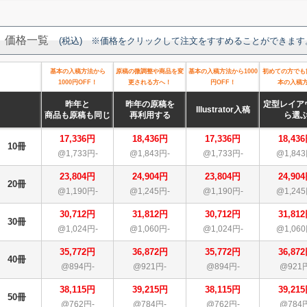
価格一覧
(税込) ※価格をクリックして注文をすすめることができます
基本の入稿方法から
原稿の微調整や商品を変
基本の入稿方法から1000
初めての方でも
1000円OFF！
更される方へ！
円OFF！
本の入稿
昨年と
昨年の原稿を
定型レイア
Illustrator入稿
商品も原稿も同じ
再利用する
ら選
17,336円
18,436円
17,336円
18,43
10冊
@1,733円-
@1,843円-
@1,733円-
@1,843
23,804円
24,904円
23,804円
24,90
20冊
@1,190円-
@1,245円-
@1,190円-
@1,245
30,712円
31,812円
30,712円
31,81
30冊
@1,024円-
@1,060円-
@1,024円-
@1,060
35,772円
36,872円
35,772円
36,87
40冊
@894円-
@921円-
@894円-
@921
38,115円
39,215円
38,115円
39,21
50冊
@762円-
@784円-
@762円-
@784