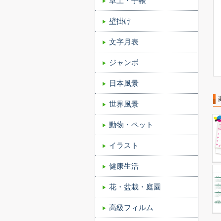
卓上・手帳
壁掛け
文字月表
ジャンボ
日本風景
世界風景
動物・ペット
イラスト
健康生活
花・盆栽・庭園
高級フィルム