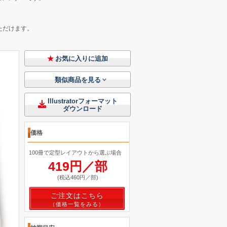
ただけます。
お気に入りに追加
類似商品を見る
Illustratorフォーマット
ダウンロード
価格
100冊で定型レイアウトから選ぶ場合
419円／部
(税込460円／部)
ご注文はこちら