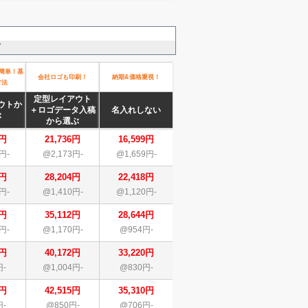
。
簡単！基
会社ロゴも印刷！
納期&価格重視！
方法
定型レイアウト
ウトか
＋ロゴデータ入稿
名入れしない
ぶ
から選ぶ
6円
21,736円
16,599円
円-
@2,173円-
@1,659円-
4円
28,204円
22,418円
円-
@1,410円-
@1,120円-
2円
35,112円
28,644円
円-
@1,170円-
@954円-
2円
40,172円
33,220円
円-
@1,004円-
@830円-
5円
42,515円
35,310円
円-
@850円-
@706円-