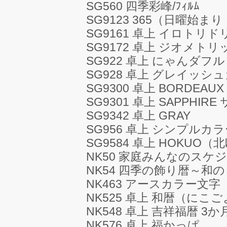
SG560 四季彩峰/ﾌｨﾙﾑ
SG9123 365（日曜始
SG9161 卓上 イロトリド
SG9172 卓上 ジオメト
SG922 卓上 にゃんダフル
SG928 卓上 グレイッシ
SG9300 卓上 BORDEAU
SG9301 卓上 SAPPHIR
SG9342 卓上 GRAY
SG956 卓上 シンプル
SG9584 卓上 HOKUO（
NK50 家庭みんなのスケ
NK54 四季の飾り暦～和
NK463 アースカラー文字
NK525 卓上 和暦（にこ
NK548 卓上 吉祥福暦 3
NK576 卓上 福かっぱ