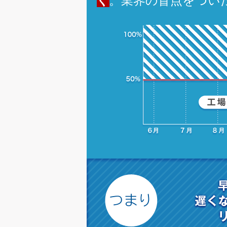
く
。業界の盲点をつい