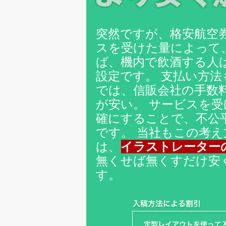
突然ですが、格安航空
スを受けた量によって
ば、機内で飲酒する人
設定です。 支払い方
では、信販会社の手数
が安い。 サービスを
確にすることで、不公
です。 当社もこの考え
は、
イラストレーター
無くせば無くすだけ安
す。