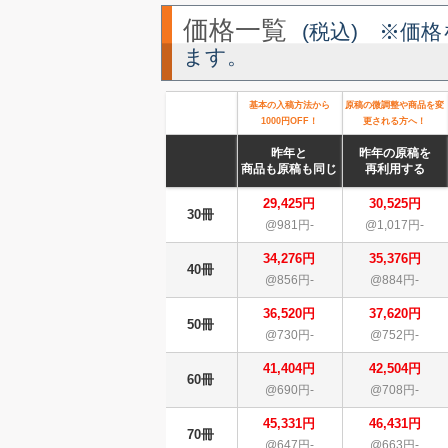
価格一覧
(税込) ※価
ます。
基本の入稿方法から
原稿の微調整や商品を変
1000円OFF！
更される方へ！
昨年と
昨年の原稿を
商品も原稿も同じ
再利用する
29,425円
30,525円
30冊
@981円-
@1,017円-
34,276円
35,376円
40冊
@856円-
@884円-
36,520円
37,620円
50冊
@730円-
@752円-
41,404円
42,504円
60冊
@690円-
@708円-
45,331円
46,431円
70冊
@647円-
@663円-