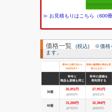
≫ お見積もりはこちら（60
価格一覧
(税込) ※価
ます。
基本の入稿方法から
原稿の微調整や商品を変
1000円OFF！
更される方へ！
昨年と
昨年の原稿を
商品も原稿も同じ
再利用する
26,851円
27,951円
30冊
@895円-
@931円-
31,284円
32,384円
40冊
@782円-
@809円-