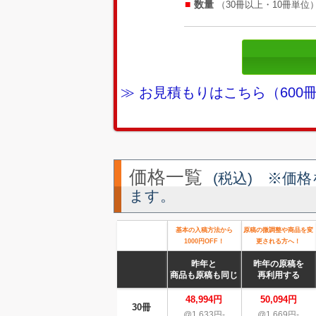
数量
（30冊以上・10冊単位
≫ お見積もりはこちら（60
価格一覧
(税込) ※価
ます。
基本の入稿方法から
原稿の微調整や商品を変
1000円OFF！
更される方へ！
昨年と
昨年の原稿を
商品も原稿も同じ
再利用する
48,994円
50,094円
30冊
@1,633円-
@1,669円-