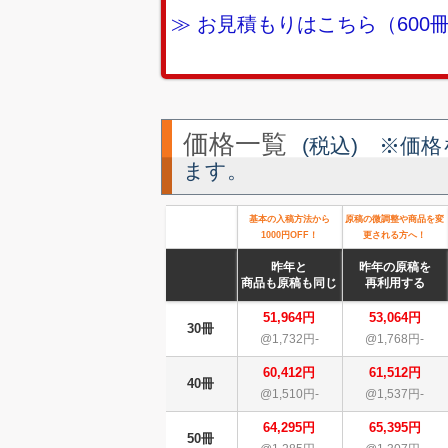
≫ お見積もりはこちら（60
価格一覧
(税込) ※価
ます。
基本の入稿方法から
原稿の微調整や商品を変
1000円OFF！
更される方へ！
昨年と
昨年の原稿を
商品も原稿も同じ
再利用する
51,964円
53,064円
30冊
@1,732円-
@1,768円-
60,412円
61,512円
40冊
@1,510円-
@1,537円-
64,295円
65,395円
50冊