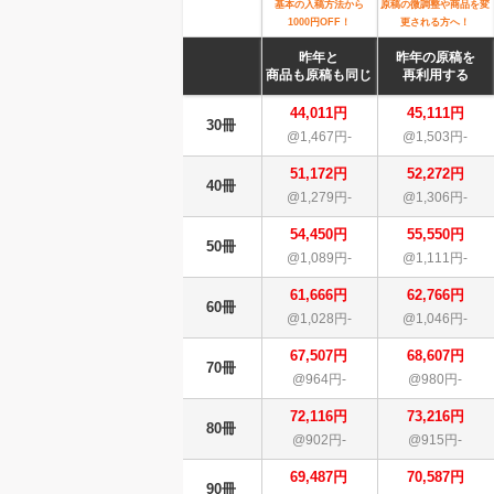
基本の入稿方法から
原稿の微調整や商品を変
1000円OFF！
更される方へ！
昨年と
昨年の原稿を
商品も原稿も同じ
再利用する
44,011円
45,111円
30冊
@1,467円-
@1,503円-
51,172円
52,272円
40冊
@1,279円-
@1,306円-
54,450円
55,550円
50冊
@1,089円-
@1,111円-
61,666円
62,766円
60冊
@1,028円-
@1,046円-
67,507円
68,607円
70冊
@964円-
@980円-
72,116円
73,216円
80冊
@902円-
@915円-
69,487円
70,587円
90冊