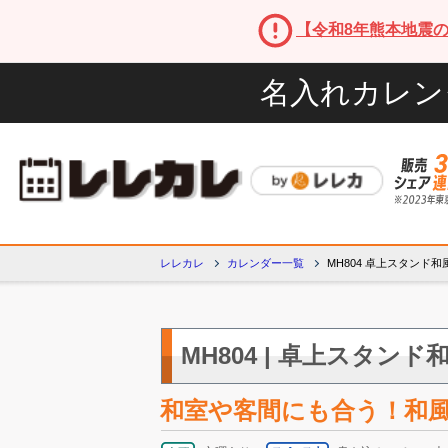
【令和8年熊本地震
名入れカレン
レレカレ
カレンダー一覧
MH804 卓上スタンド
MH804 | 卓上スタンド
和室や客間にも合う！和