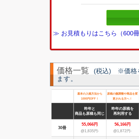
≫ お見積もりはこちら（60
価格一覧
(税込) ※価
ます。
基本の入稿方法から
原稿の微調整や商品を変
1000円OFF！
更される方へ！
昨年と
昨年の原稿を
商品も原稿も同じ
再利用する
55,066円
56,166円
30冊
@1,835円-
@1,872円-