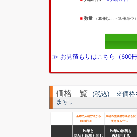
数量
（30冊以上・10冊単位
≫ お見積もりはこちら（60
価格一覧
(税込) ※価
ます。
基本の入稿方法から
原稿の微調整や商品を変
1000円OFF！
更される方へ！
昨年と
昨年の原稿を
商品も原稿も同じ
再利用する