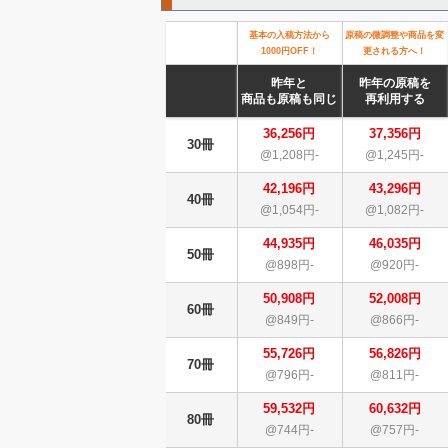
基本の入稿方法から
原稿の微調整や商品を変
1000円OFF！
更される方へ！
昨年と
昨年の原稿を
商品も原稿も同じ
再利用する
36,256円
37,356円
30冊
@1,208円-
@1,245円-
42,196円
43,296円
40冊
@1,054円-
@1,082円-
44,935円
46,035円
50冊
@898円-
@920円-
50,908円
52,008円
60冊
@849円-
@866円-
55,726円
56,826円
70冊
@796円-
@811円-
59,532円
60,632円
80冊
@744円-
@757円-