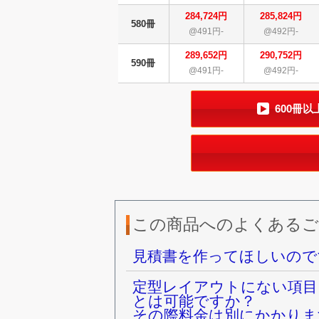
284,724円
285,824円
580冊
@491円-
@492円-
289,652円
290,752円
590冊
@491円-
@492円-
600冊
この商品へのよくあるご
見積書を作ってほしいので
定型レイアウトにない項目
とは可能ですか？
その際料金は別にかかりま