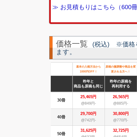
≫ お見積もりはこちら（60
価格一覧
(税込) ※価
ます。
基本の入稿方法から
原稿の微調整や商品を変
1000円OFF！
更される方へ！
昨年と
昨年の原稿を
商品も原稿も同じ
再利用する
25,465円
26,565円
30冊
@849円-
@885円-
29,700円
30,800円
40冊
@742円-
@770円-
31,625円
32,725円
50冊
@632円-
@654円-