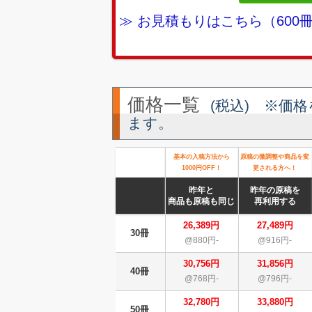
≫ お見積もりはこちら（60
価格一覧
(税込) ※価
ます。
基本の入稿方法から
原稿の微調整や商品を変
1000円OFF！
更される方へ！
昨年と
昨年の原稿を
商品も原稿も同じ
再利用する
26,389円
27,489円
30冊
@880円-
@916円-
30,756円
31,856円
40冊
@768円-
@796円-
32,780円
33,880円
50冊