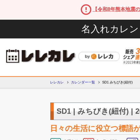
【令和8年熊本地震
名入れカレン
レレカレ
カレンダー一覧
SD1 みちびき(紐付)
SD1 | みちびき(紐付) 
日々の生活に役立つ標語