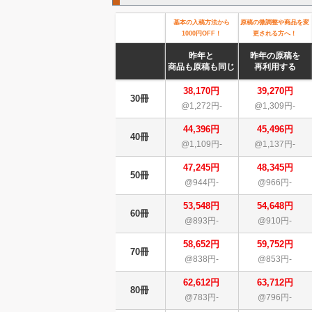
基本の入稿方法から
原稿の微調整や商品を変
1000円OFF！
更される方へ！
昨年と
昨年の原稿を
商品も原稿も同じ
再利用する
38,170円
39,270円
30冊
@1,272円-
@1,309円-
44,396円
45,496円
40冊
@1,109円-
@1,137円-
47,245円
48,345円
50冊
@944円-
@966円-
53,548円
54,648円
60冊
@893円-
@910円-
58,652円
59,752円
70冊
@838円-
@853円-
62,612円
63,712円
80冊
@783円-
@796円-