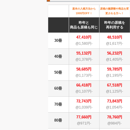
基本の入稿方法から
原稿の微調整や商品を変
1000円OFF！
更される方へ！
昨年と
昨年の原稿を
商品も原稿も同じ
再利用する
47,410円
48,510円
30冊
@1,580円-
@1,617円-
55,132円
56,232円
40冊
@1,378円-
@1,405円-
58,685円
59,785円
50冊
@1,173円-
@1,195円-
66,418円
67,518円
60冊
@1,107円-
@1,125円-
72,743円
73,843円
70冊
@1,039円-
@1,054円-
77,660円
78,760円
80冊
@971円-
@984円-