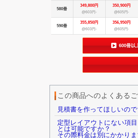
349,800円
350,900円
580冊
@603円-
@605円-
355,850円
356,950円
590冊
@603円-
@605円-
600冊
この商品へのよくあるご
見積書を作ってほしいので
定型レイアウトにない項目
とは可能ですか？
その際料金は別にかかりま