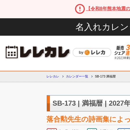
【令和8年熊本地震
名入れカレン
レレカレ
カレンダー一覧
SB-173 満福暦
SB-173 | 満福暦 | 2
落合勲先生の詩画集によ