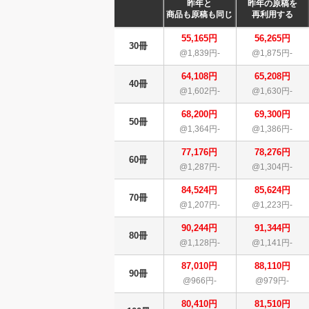
昨年と
昨年の原稿を
商品も原稿も同じ
再利用する
55,165円
56,265円
30冊
@1,839円-
@1,875円-
64,108円
65,208円
40冊
@1,602円-
@1,630円-
68,200円
69,300円
50冊
@1,364円-
@1,386円-
77,176円
78,276円
60冊
@1,287円-
@1,304円-
84,524円
85,624円
70冊
@1,207円-
@1,223円-
90,244円
91,344円
80冊
@1,128円-
@1,141円-
87,010円
88,110円
90冊
@966円-
@979円-
80,410円
81,510円