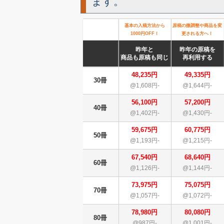
ます。
基本の入稿方法から
原稿の微調整や商品を変
1000円OFF！
更される方へ！
昨年と
昨年の原稿を
商品も原稿も同じ
再利用する
48,235円
49,335円
30冊
@1,608円-
@1,644円-
56,100円
57,200円
40冊
@1,402円-
@1,430円-
59,675円
60,775円
50冊
@1,193円-
@1,215円-
67,540円
68,640円
60冊
@1,126円-
@1,144円-
73,975円
75,075円
70冊
@1,057円-
@1,072円-
78,980円
80,080円
80冊
@987円-
@1,001円-