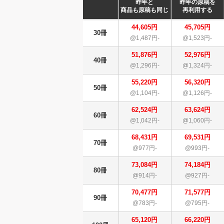
昨年と
昨年の原稿を
商品も原稿も同じ
再利用する
44,605円
45,705円
30冊
@1,487円-
@1,523円-
51,876円
52,976円
40冊
@1,296円-
@1,324円-
55,220円
56,320円
50冊
@1,104円-
@1,126円-
62,524円
63,624円
60冊
@1,042円-
@1,060円-
68,431円
69,531円
70冊
@977円-
@993円-
73,084円
74,184円
80冊
@914円-
@927円-
70,477円
71,577円
90冊
@783円-
@795円-
65,120円
66,220円