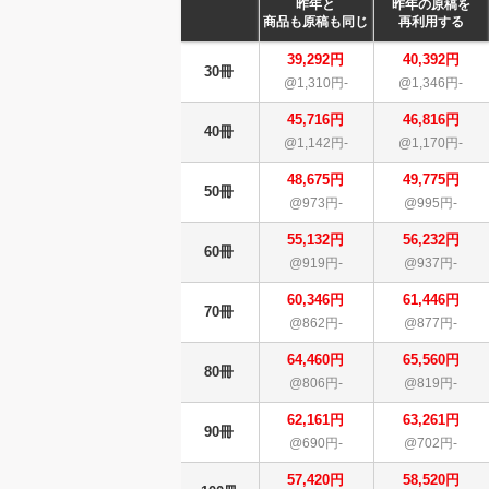
昨年と
昨年の原稿を
商品も原稿も同じ
再利用する
39,292円
40,392円
30冊
@1,310円-
@1,346円-
45,716円
46,816円
40冊
@1,142円-
@1,170円-
48,675円
49,775円
50冊
@973円-
@995円-
55,132円
56,232円
60冊
@919円-
@937円-
60,346円
61,446円
70冊
@862円-
@877円-
64,460円
65,560円
80冊
@806円-
@819円-
62,161円
63,261円
90冊
@690円-
@702円-
57,420円
58,520円