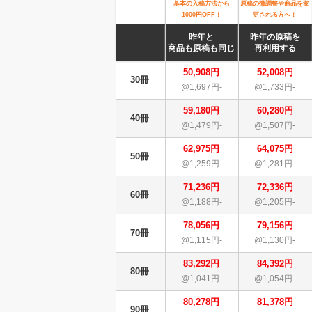
基本の入稿方法から
原稿の微調整や商品を変
1000円OFF！
更される方へ！
昨年と
昨年の原稿を
商品も原稿も同じ
再利用する
50,908円
52,008円
30冊
@1,697円-
@1,733円-
59,180円
60,280円
40冊
@1,479円-
@1,507円-
62,975円
64,075円
50冊
@1,259円-
@1,281円-
71,236円
72,336円
60冊
@1,188円-
@1,205円-
78,056円
79,156円
70冊
@1,115円-
@1,130円-
83,292円
84,392円
80冊
@1,041円-
@1,054円-
80,278円
81,378円
90冊