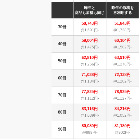
昨年と
昨年の原稿を
商品も原稿も同じ
再利用する
50,743円
51,843円
30冊
@1,691円-
@1,728円-
59,004円
60,104円
40冊
@1,475円-
@1,502円-
62,810円
63,910円
50冊
@1,256円-
@1,278円-
71,038円
72,138円
60冊
@1,184円-
@1,202円-
77,825円
78,925円
70冊
@1,112円-
@1,127円-
83,116円
84,216円
80冊
@1,039円-
@1,052円-
80,080円
81,180円
90冊
@889円-
@902円-