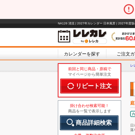
NA126 清流 | 2027年カレンダー 日本風景 | 202
カレンダーを探す
ご注文ガ
レ
前回と同じ商品・原稿で
マイページから簡単注文
リピート注文
庭
掛け合わせ検索可能！
商品を一覧で表示します
商品詳細検索
日
落