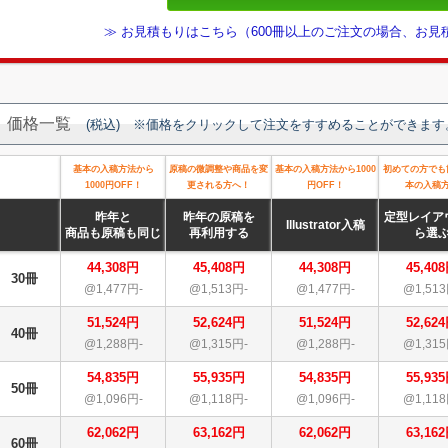
≫ お見積もりはこちら（600冊以上のご注文の場合、お
価格一覧
(税込) ※価格をクリックして注文をすすめることができます
基本の入稿方法から
原稿の微調整や商品を変
基本の入稿方法から1000
初めての方でも
1000円OFF！
更される方へ！
円OFF！
本の入稿
昨年と
昨年の原稿を
定型レイア
Illustrator入稿
商品も原稿も同じ
再利用する
ら選
44,308円
45,408円
44,308円
45,40
30冊
@1,477円-
@1,513円-
@1,477円-
@1,513
51,524円
52,624円
51,524円
52,62
40冊
@1,288円-
@1,315円-
@1,288円-
@1,315
54,835円
55,935円
54,835円
55,93
50冊
@1,096円-
@1,118円-
@1,096円-
@1,118
62,062円
63,162円
62,062円
63,16
60冊