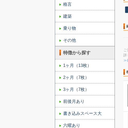
格言
建築
乗り物
その他
ご
特徴から探す
詳
≫
1ヶ月（13枚）
2ヶ月（7枚）
3ヶ月（7枚）
前後月あり
書き込みスペース大
六曜あり