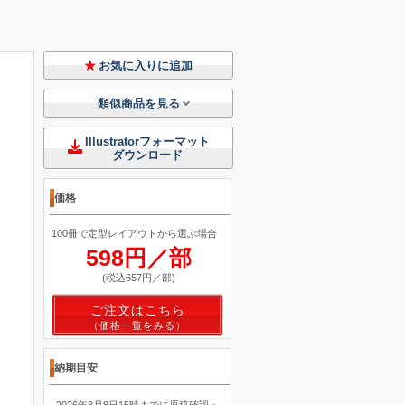
お気に入りに追加
類似商品を見る
Illustratorフォーマット
ダウンロード
価格
100冊で定型レイアウトから選ぶ場合
598円／部
(税込657円／部)
ご注文はこちら
納期目安