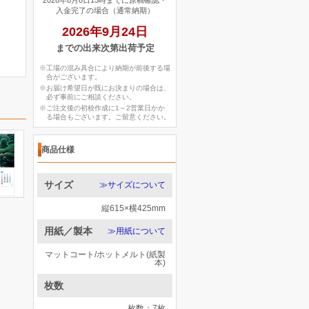
2026年8月8日15時までに原稿確認・
入金完了の場合（通常納期）
2026年9月24日
までの出来次第出荷予定
※工場の混み具合により納期が前後する場
合がございます。
※お届け希望日が既にお決まりの場合は、
必ず事前にご相談ください。
※ご注文後の初校作成に1～2営業日かか
る場合もございます。ご留意ください。
商品仕様
サイズ
≫サイズについて
縦615×横425mm
用紙／製本
≫用紙について
マットコート/ホットメルト(紙製
本)
枚数
枚数：7枚