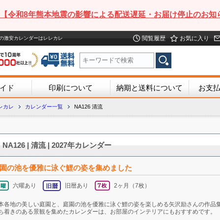
【令和8年熊本地震の影響による配送遅延・お届け停止のお知
閲覧履歴
お気に入り
7年度版の激安カレンダーはレレカレ
イド
印刷について
納期と送料について
お支
レカレ
カレンダー一覧
NA126 清流
NA126 | 清流 | 2027年カレンダー
園の池を優雅に泳ぐ鯉の姿を集めました
六曜あり
旧暦あり
2ヶ月（7枚）
本各地の美しい庭園と、庭園の池を優雅に泳ぐ鯉の姿を楽しめる矢沢励さんの作品
ち着きのある景観を集めたカレンダーは、お部屋のインテリアにもおすすめです。