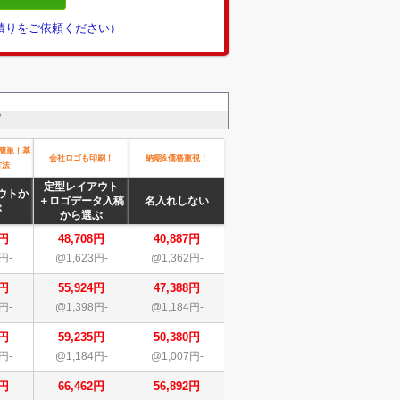
見積りをご依頼ください）
。
簡単！基
会社ロゴも印刷！
納期&価格重視！
方法
定型レイアウト
ウトか
＋ロゴデータ入稿
名入れしない
ぶ
から選ぶ
8円
48,708円
40,887円
円-
@1,623円-
@1,362円-
4円
55,924円
47,388円
円-
@1,398円-
@1,184円-
5円
59,235円
50,380円
円-
@1,184円-
@1,007円-
2円
66,462円
56,892円