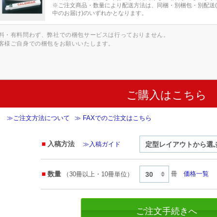
※ご注文商品・数量により配送方法は、同梱・別梱包・別配送
中のお届け)のいずれかとなります。
料・有料問わず、弊社での梱包サービスは行っておりません。
客様ご自身での梱包をお願いいたします。
ご購入はこちら
≫ご注文方法について
≫ FAXでのご注文はこちら
入稿方法
≫入稿ガイド
数量
冊
価格一覧
（30冊以上・10冊単位）