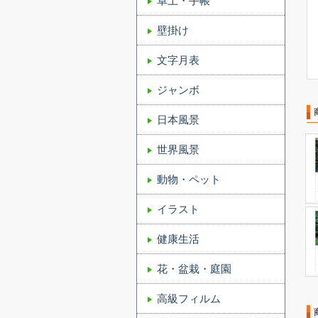
卓上・手帳
壁掛け
文字月表
ジャンボ
日本風景
世界風景
動物・ペット
イラスト
健康生活
花・盆栽・庭園
高級フィルム